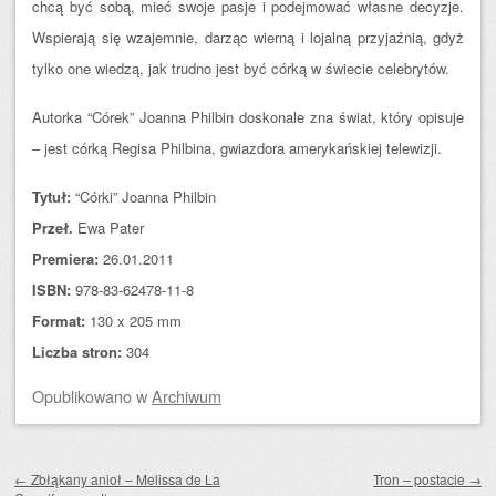
chcą być sobą, mieć swoje pasje i podejmować własne decyzje.
Wspierają się wzajemnie, darząc wierną i lojalną przyjaźnią, gdyż
tylko one wiedzą, jak trudno jest być córką w świecie celebrytów.
Autorka “Córek” Joanna Philbin doskonale zna świat, który opisuje
– jest córką Regisa Philbina, gwiazdora amerykańskiej telewizji.
Tytuł:
“Córki” Joanna Philbin
Przeł.
Ewa Pater
Premiera:
26.01.2011
ISBN:
978-83-62478-11-8
Format:
130 x 205 mm
Liczba stron:
304
Opublikowano
w
Archiwum
Zobacz wpisy
←
Zbłąkany anioł – Melissa de La
Tron – postacie
→