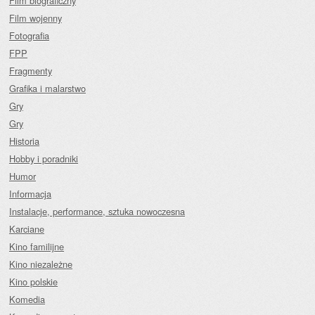
Film biograficzny
Film wojenny
Fotografia
FPP
Fragmenty
Grafika i malarstwo
Gry
Gry
Historia
Hobby i poradniki
Humor
Informacja
Instalacje, performance, sztuka nowoczesna
Karciane
Kino familijne
Kino niezależne
Kino polskie
Komedia