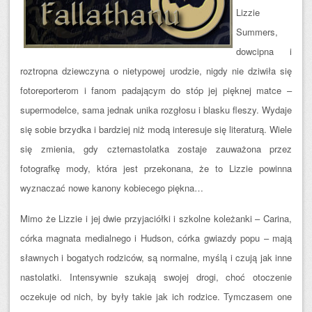
Lizzie
Summers,
dowcipna i
roztropna dziewczyna o nietypowej urodzie, nigdy nie dziwiła się
fotoreporterom i fanom padającym do stóp jej pięknej matce –
supermodelce, sama jednak unika rozgłosu i blasku fleszy. Wydaje
się sobie brzydka i bardziej n
iż modą interesuje się literaturą. Wiele
się zmienia, gdy czternastolatka zostaje zauważona przez
fotografkę mody, która jest przekonana, że to Lizzie powinna
wyznaczać nowe kanony kobiecego piękna…
Mimo że Lizzie i jej dwie przyjaciółki i szkolne koleżanki – Carina,
córka magnata medialnego i Hudson, córka gwiazdy popu – mają
sławnych i bogatych rodziców, są normalne, myślą i czują jak inne
nastolatki. Intensywnie szukają swojej drogi, choć otoczenie
oczekuje od nich, by były takie jak ich rodzice. Tymczasem one