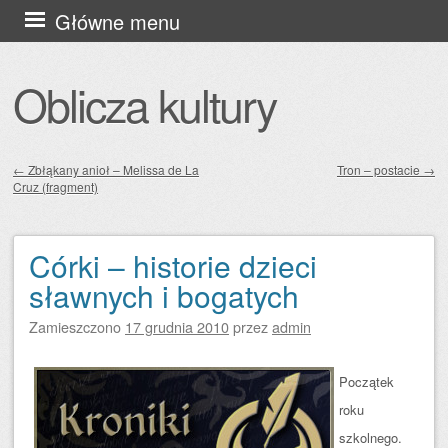
Przejdź
Główne menu
do
treści
Oblicza kultury
←
Zbłąkany anioł – Melissa de La
Tron – postacie
→
Cruz (fragment)
Zobacz wpisy
Córki – historie dzieci
sławnych i bogatych
Zamieszczono
17 grudnia 2010
przez
admin
Początek
roku
szkolnego.