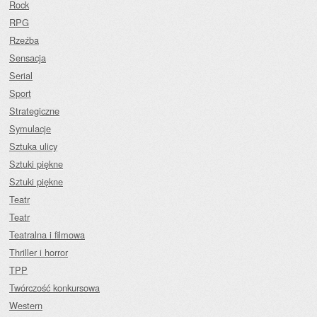
Rock
RPG
Rzeźba
Sensacja
Serial
Sport
Strategiczne
Symulacje
Sztuka ulicy
Sztuki piękne
Sztuki piękne
Teatr
Teatr
Teatralna i filmowa
Thriller i horror
TPP
Twórczość konkursowa
Western