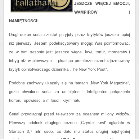
JESZCZE WIĘCEJ EMOCJI,
WAMPIRÓW I
NAMIĘTNOŚCI!
Drugi sezon serialu został przyjęty przez krytyków jeszcze lepiej
niż pierwszy. Jestem podekscytowany mogąc Was poinformować,
że w tym sezonie jest jeszcze więcej krwi, tortur, morderstw i
intryg niż w pierwszym – pisał po premierze rozentuzjazmowany
krytyk opiniotwórczego dziennika „The New York Post”.
Podobne zachwyty ukazały się na łamach „New York Magazine”,
gdzie chwalono serial za umiejętne i inteligentne połączenie
horroru, opowieści o miłości i kryminału.
Serial przyciągnął przed telewizory za oceanem miliony widzów.
Pierwszy odcinek drugiego sezonu „Czystej krwi” oglądało w
Stanach 3,7 mln osób, co dało mu status drugiej najchętniej