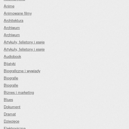
Anime
Animowane filmy
Architektura
Archiwum
Archiwum
Artykuły, felietony i eseje
Artykuły, felietony i eseje
Audiobook
Bijatyki
Biograficzne i wywiady
Biografie
Biografie
Biznes i marketing
Blues
Dokument
Dramat
Dziecięce
Elektroniczna