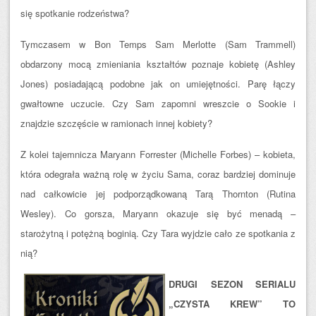
się spotkanie rodzeństwa?
Tymczasem w Bon Temps Sam Merlotte (Sam Trammell)
obdarzony mocą zmieniania kształtów poznaje kobietę (Ashley
Jones) posiadającą podobne jak on umiejętności. Parę łączy
gwałtowne uczucie. Czy Sam zapomni wreszcie o Sookie i
znajdzie szczęście w ramionach innej kobiety?
Z kolei tajemnicza Maryann Forrester (Michelle Forbes) – kobieta,
która odegrała ważną rolę w życiu Sama, coraz bardziej dominuje
nad całkowicie jej podporządkowaną Tarą Thornton (Rutina
Wesley). Co gorsza, Maryann okazuje się być menadą –
starożytną i potężną boginią. Czy Tara wyjdzie cało ze spotkania z
nią?
DRUGI SEZON SERIALU
„CZYSTA KREW” TO