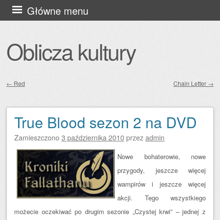
Przejdź
Główne menu
do
treści
Oblicza kultury
←
Red
Chain Letter
→
Zobacz wpisy
True Blood sezon 2 na DVD
Zamieszczono
3 października 2010
przez
admin
Nowe bohaterowie, nowe
przygody, jeszcze więcej
wampirów i jeszcze więcej
akcji. Tego wszystkiego
możecie oczekiwać po drugim sezonie „Czystej krwi” – jednej z