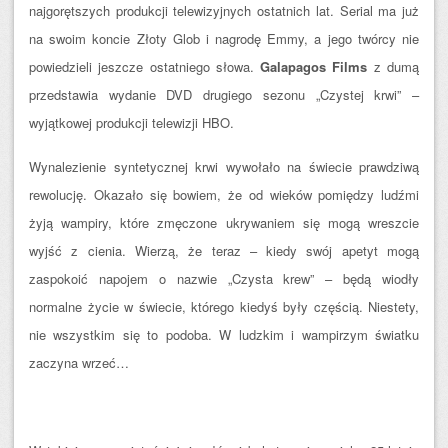
najgorętszych produkcji telewizyjnych ostatnich lat. Serial ma już
na swoim koncie Złoty Glob i nagrodę Emmy, a jego twórcy nie
powiedzieli jeszcze ostatniego słowa.
Galapagos Films
z dumą
przedstawia wydanie DVD drugiego sezonu „Czystej krwi” –
wyjątkowej produkcji telewizji HBO.
Wynalezienie syntetycznej krwi wywołało na świecie prawdziwą
rewolucję. Okazało się bowiem, że od wieków pomiędzy ludźmi
żyją wampiry, które zmęczone ukrywaniem się mogą wreszcie
wyjść z cienia. Wierzą, że teraz – kiedy swój apetyt mogą
zaspokoić napojem o nazwie „Czysta krew” – będą wiodły
normalne życie w świecie, którego kiedyś były częścią. Niestety,
nie wszystkim się to podoba. W ludzkim i wampirzym światku
zaczyna wrzeć…