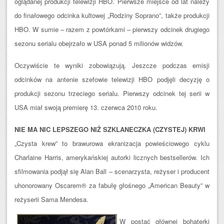
oglądanej produkcji telewizji HBO. Pierwsze miejsce od lat należy
do finałowego odcinka kultowej „Rodziny Soprano”, także produkcji
HBO. W sumie – razem z powtórkami – pierwszy odcinek drugiego
sezonu serialu obejrzało w USA ponad 5 milionów widzów.
Oczywiście te wyniki zobowiązują. Jeszcze podczas emisji
odcinków na antenie szefowie telewizji HBO podjęli decyzję o
produkcji sezonu trzeciego serialu. Pierwszy odcinek tej serii w
USA miał swoją premierę 13. czerwca 2010 roku.
NIE MA NIC LEPSZEGO NIŻ SZKLANECZKA (CZYSTEJ) KRWI
„Czysta krew” to brawurowa ekranizacja powieściowego cyklu
Charlaine Harris, amerykańskiej autorki licznych bestsellerów. Ich
sfilmowania podjął się Alan Ball – scenarzysta, reżyser i producent
uhonorowany Oscarem® za fabułę głośnego „American Beauty” w
reżyserii Sama Mendesa.
W postać głównej bohaterki