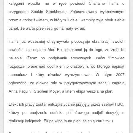
księgarni wpadła mu w ręce powieści Charlaine Harris o
przygodach Sookie Stackhouse. Zafascynowany wykreowanym
przez autorkę światem, w którym ludzie i wampiry żyją obok siebie
uznał, że warto przenieść go na mały ekran.
Harris już wcześniej otrzymywała propozycje ekranizacji swoich
powieści, ale dopiero Alan Ball przekonał ją do tego, że zrobi to
najlepiej. Zaraz po podpisaniu stosownych umów filmowiec
rozpoczął prace nad odcinkiem pilotażowym, do którego napisał
scenariusz i który również wyreżyserował. W lutym 2007
ogłoszono, że główne role w przygotowywanym serialu zagrają
Anna Paquin i Stephen Moyer, a latem ekipa weszła na plan.
Efekt ich pracy został entuzjastycznie przyjęty przez szefów HBO,
którzy po obejrzeniu odcinka pilotażowego podjęli decyzję o
realizacji kolejnych. Ekipa wróciła na plan jesienią 2007 roku.