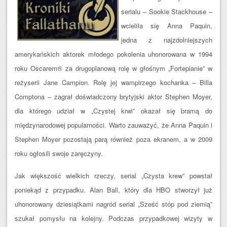
serialu – Sookie Stackhouse –
wcieliła się Anna Paquin,
jedna z najzdolniejszych
amerykańskich aktorek młodego pokolenia uhonorowana w 1994
roku Oscarem® za drugoplanową rolę w głośnym „Fortepianie” w
reżyserii Jane Campion. Rolę jej wampirzego kochanka – Billa
Comptona – zagrał doświadczony brytyjski aktor Stephen Moyer,
dla którego udział w „Czystej krwi” okazał się bramą do
międzynarodowej popularności. Warto zauważyć, że Anna Paquin i
Stephen Moyer pozostają parą również poza ekranem, a w 2009
roku ogłosili swoje zaręczyny.
Jak większość wielkich rzeczy, serial „Czysta krew” powstał
poniekąd z przypadku. Alan Ball, który dla HBO stworzył już
uhonorowany dziesiątkami nagród serial „Sześć stóp pod ziemią”
szukał pomysłu na kolejny. Podczas przypadkowej wizyty w