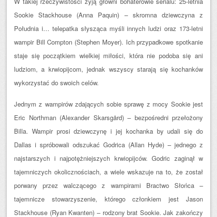
W takiej rzeczywistości żyją główni bohaterowie serialu: 25-letnia
Sookie Stackhouse (Anna Paquin) – skromna dziewczyna z
Południa i… telepatka słysząca myśli innych ludzi oraz 173-letni
wampir Bill Compton (Stephen Moyer). Ich przypadkowe spotkanie
staje się początkiem wielkiej miłości, która nie podoba się ani
ludziom, a krwiopijcom, jednak wszyscy starają się kochanków
wykorzystać do swoich celów.
Jednym z wampirów zdających sobie sprawę z mocy Sookie jest
Eric Northman (Alexander Skarsgård) – bezpośredni przełożony
Billa. Wampir prosi dziewczynę i jej kochanka by udali się do
Dallas i spróbowali odszukać Godrica (Allan Hyde) – jednego z
najstarszych i najpotężniejszych krwiopijców. Godric zaginął w
tajemniczych okolicznościach, a wiele wskazuje na to, że został
porwany przez walczącego z wampirami Bractwo Słońca –
tajemnicze stowarzyszenie, którego członkiem jest Jason
Stackhouse (Ryan Kwanten) – rodzony brat Sookie. Jak zakończy