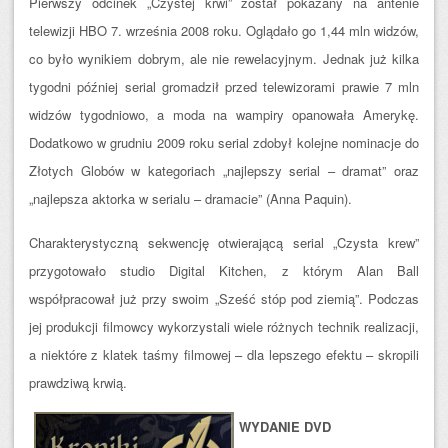
Pierwszy odcinek „Czystej krwi” został pokazany na antenie
telewizji HBO 7. września 2008 roku. Oglądało go 1,44 mln widzów,
co było wynikiem dobrym, ale nie rewelacyjnym. Jednak już kilka
tygodni później serial gromadził przed telewizorami prawie 7 mln
widzów tygodniowo, a moda na wampiry opanowała Amerykę.
Dodatkowo w grudniu 2009 roku serial zdobył kolejne nominacje do
Złotych Globów w kategoriach „najlepszy serial – dramat” oraz
„najlepsza aktorka w serialu – dramacie” (Anna Paquin).
Charakterystyczną sekwencję otwierającą serial „Czysta krew”
przygotowało studio Digital Kitchen, z którym Alan Ball
współpracował już przy swoim „Sześć stóp pod ziemią”. Podczas
jej produkcji filmowcy wykorzystali wiele różnych technik realizacji,
a niektóre z klatek taśmy filmowej – dla lepszego efektu – skropili
prawdziwą krwią.
WYDANIE DVD