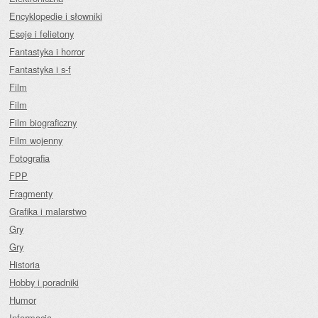
Encyklopedie i słowniki
Eseje i felietony
Fantastyka i horror
Fantastyka i s-f
Film
Film
Film biograficzny
Film wojenny
Fotografia
FPP
Fragmenty
Grafika i malarstwo
Gry
Gry
Historia
Hobby i poradniki
Humor
Informacja