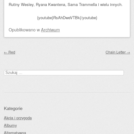
Rutiny Wesley, Ryana Kwantena, Sama Trammella i wielu innych.
{youtube}RsAhDweVTBk{/youtube}
Opublikowano
w
Archiwum
Zobacz wpisy
←
Red
Chain Letter
→
Szukaj:
Kategorie
Akcja i przygoda
Albumy
Alternatywna