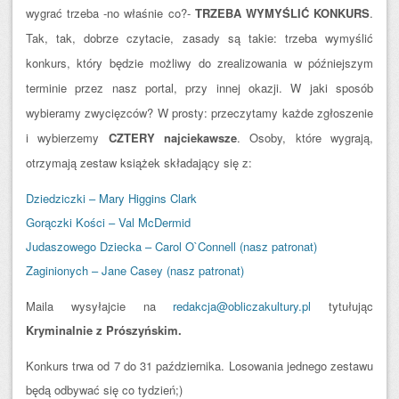
wygrać trzeba -no właśnie co?-
TRZEBA WYMYŚLIĆ KONKURS
.
Tak, tak, dobrze czytacie, zasady są takie: trzeba wymyślić
konkurs, który będzie możliwy do zrealizowania w późniejszym
terminie przez nasz portal, przy innej okazji. W jaki sposób
wybieramy zwycięzców? W prosty: przeczytamy każde zgłoszenie
i wybierzemy
CZTERY najciekawsze
. Osoby, które wygrają,
otrzymają zestaw książek składający się z:
Dziedziczki – Mary Higgins Clark
Gorączki Kości – Val McDermid
Judaszowego Dziecka – Carol O`Connell (nasz patronat)
Zaginionych – Jane Casey
(nasz patronat)
Maila wysyłajcie na
redakcja@obliczakultury.pl
tytułując
Kryminalnie z Prószyńskim.
Konkurs trwa od 7 do 31 października. Losowania jednego zestawu
będą odbywać się co tydzień;)