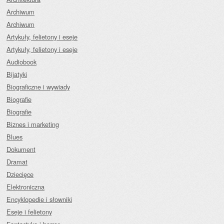
Archiwum
Archiwum
Artykuły, felietony i eseje
Artykuły, felietony i eseje
Audiobook
Bijatyki
Biograficzne i wywiady
Biografie
Biografie
Biznes i marketing
Blues
Dokument
Dramat
Dziecięce
Elektroniczna
Encyklopedie i słowniki
Eseje i felietony