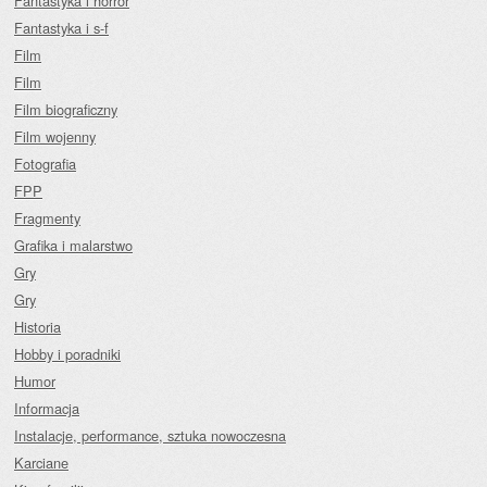
Fantastyka i horror
Fantastyka i s-f
Film
Film
Film biograficzny
Film wojenny
Fotografia
FPP
Fragmenty
Grafika i malarstwo
Gry
Gry
Historia
Hobby i poradniki
Humor
Informacja
Instalacje, performance, sztuka nowoczesna
Karciane