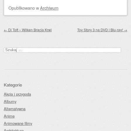
Opublikowano
w
Archiwum
Zobacz wpisy
←
Di Toft – Wilken Bracia Krwi
Toy Story 3 na DVD i Blu-ray!
→
Szukaj:
Kategorie
Akcja i przygoda
Albumy
Alternatywna
Anime
Animowane filmy
Architektura