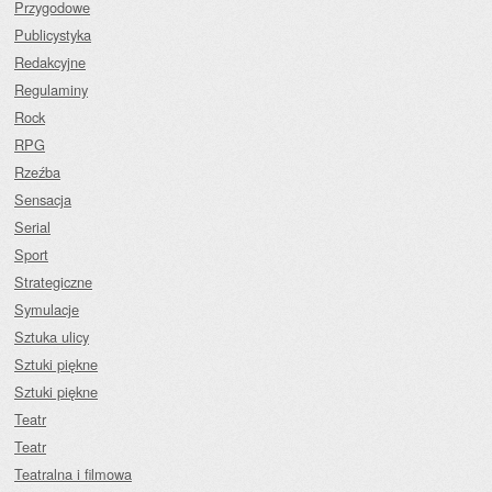
Przygodowe
Publicystyka
Redakcyjne
Regulaminy
Rock
RPG
Rzeźba
Sensacja
Serial
Sport
Strategiczne
Symulacje
Sztuka ulicy
Sztuki piękne
Sztuki piękne
Teatr
Teatr
Teatralna i filmowa