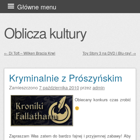
Przejdź
Główne menu
do
treści
Oblicza kultury
←
Di Toft – Wilken Bracia Krwi
Toy Story 3 na DVD i Blu-ray!
→
Zobacz wpisy
Kryminalnie z Prószyńskim
Zamieszczono
7 października 2010
przez
admin
Obiecany konkurs czas zrobić
Zapraszam Was zatem do bardzo fajnej i przyjemnej zabawy! Aby