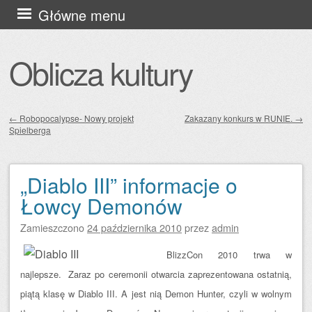
Przejdź
Główne menu
do
treści
Oblicza kultury
←
Robopocalypse- Nowy projekt
Zakazany konkurs w RUNIE.
→
Spielberga
Zobacz wpisy
„Diablo III” informacje o
Łowcy Demonów
Zamieszczono
24 października 2010
przez
admin
BlizzCon 2010 trwa w
najlepsze. Zaraz po ceremonii otwarcia zaprezentowana ostatnią,
piątą klasę w Diablo III. A jest nią Demon Hunter, czyli w wolnym