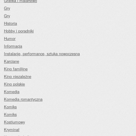
Grafika i malarstwo
Gry
Gry
Historia
Hobby i poradniki
Humor
Informacja
Instalacje, performance, sztuka nowoczesna
Karciane
Kino familijne
Kino niezależne
Kino polskie
Komedia
Komedia romantyczna
Komiks
Komiks
Kostiumowy
Kryminał