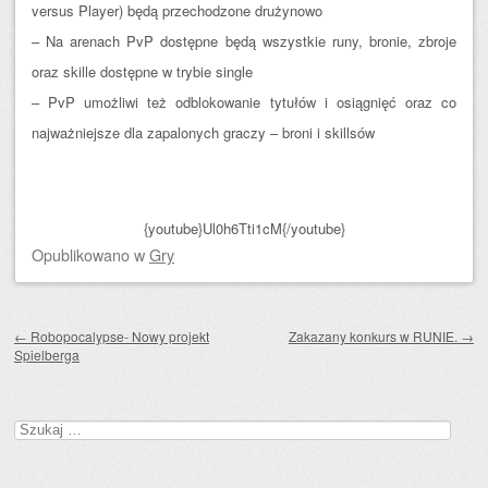
versus Player) będą przechodzone drużynowo
– Na arenach PvP dostępne będą wszystkie runy, bronie, zbroje
oraz skille dostępne w trybie single
– PvP umożliwi też odblokowanie tytułów i osiągnięć oraz co
najważniejsze dla zapalonych graczy – broni i skillsów
{youtube}Ul0h6Tti1cM{/youtube}
Opublikowano
w
Gry
Zobacz wpisy
←
Robopocalypse- Nowy projekt
Zakazany konkurs w RUNIE.
→
Spielberga
Szukaj: