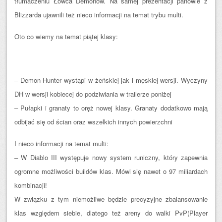
tłumaczeniu Łowca Demonów. Na samej prezentacji panowie z
Blizzarda ujawnili też nieco informacji na temat trybu multi.
Oto co wiemy na temat piątej klasy:
– Demon Hunter wystąpi w żeńskiej jak i męskiej wersji. Wyczyny
DH w wersji kobiecej do podziwiania w trailerze poniżej
– Pułapki i granaty to oręż nowej klasy. Granaty dodatkowo mają
odbijać się od ścian oraz wszelkich innych powierzchni
I nieco informacji na temat multi:
– W Diablo III występuje nowy system runiczny, który zapewnia
ogromne możliwości buildów klas. Mówi się nawet o 97 miliardach
kombinacji!
W związku z tym niemożliwe będzie precyzyjne zbalansowanie
klas względem siebie, dlatego też areny do walki PvP(Player