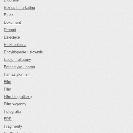
Biznes i marketing
Blues
Dokument
Dramat
Dziecięce
Elektroniczna
Encyklopedie i słowniki
Eseje i felietony
Fantastyka i horror
Fantastyka i s-f
Film
Film
Film biograficzny
Film wojenny
Fotografia
FPP
Fragmenty