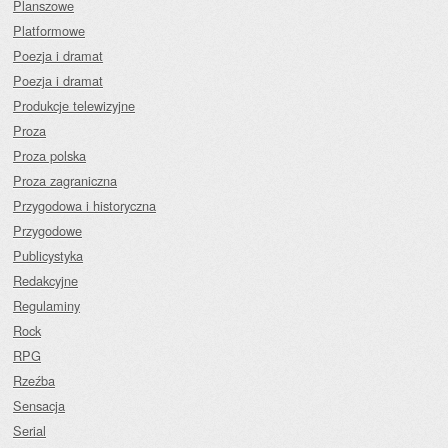
Planszowe
Platformowe
Poezja i dramat
Poezja i dramat
Produkcje telewizyjne
Proza
Proza polska
Proza zagraniczna
Przygodowa i historyczna
Przygodowe
Publicystyka
Redakcyjne
Regulaminy
Rock
RPG
Rzeźba
Sensacja
Serial