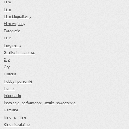
Film
Film
Film biograficzny
Film wojenny
Fotografia
FPP
Fragmenty
Grafika i malarstwo
Gry
Gry
Historia
Hobby i poradniki
Humor
Informacja
Instalacje, performance, sztuka nowoczesna
Karciane
Kino familijne
Kino niezależne