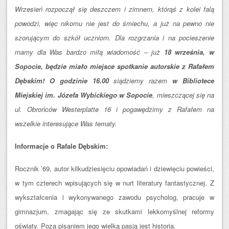
Wrzesień rozpoczął się deszczem i zimnem, którąś z kolei falą
powodzi, więc nikomu nie jest do śmiechu, a już na pewno nie
szorującym do szkół uczniom. Dla rozgrzania i na pocieszenie
mamy dla Was bardzo miłą wiadomość – już
18 września, w
Sopocie, będzie miało miejsce spotkanie autorskie z Rafałem
Dębskim! O godzinie 16.00
siądziemy razem
w Bibliotece
Miejskiej im. Józefa Wybickiego w Sopocie
, mieszczącej się na
ul. Obrońców Westerplatte 16 i pogawędzimy z Rafałem na
wszelkie interesujące Was tematy.
Informacje o Rafale Dębskim:
Rocznik ’69, autor kilkudziesięciu opowiadań i dziewięciu powieści,
w tym czterech wpisujących się w nurt literatury fantastycznej. Z
wykształcenia i wykonywanego zawodu psycholog, pracuje w
gimnazjum, zmagając się ze skutkami lekkomyślnej reformy
oświaty. Poza pisaniem jego wielką pasją jest historia.