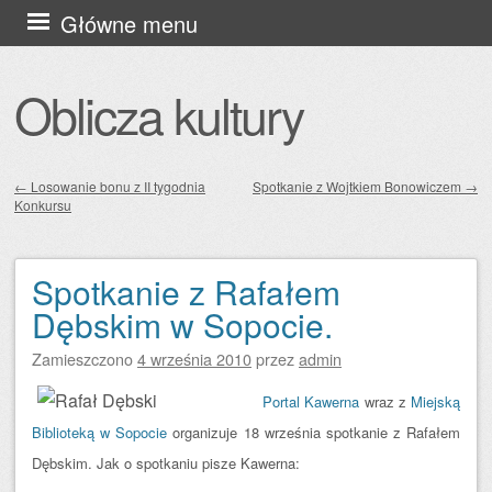
Przejdź
Główne menu
do
treści
Oblicza kultury
←
Losowanie bonu z II tygodnia
Spotkanie z Wojtkiem Bonowiczem
→
Konkursu
Zobacz wpisy
Spotkanie z Rafałem
Dębskim w Sopocie.
Zamieszczono
4 września 2010
przez
admin
Portal Kawerna
wraz z
Miejską
Biblioteką w Sopocie
organizuje 18 września spotkanie z Rafałem
Dębskim. Jak o spotkaniu pisze Kawerna: