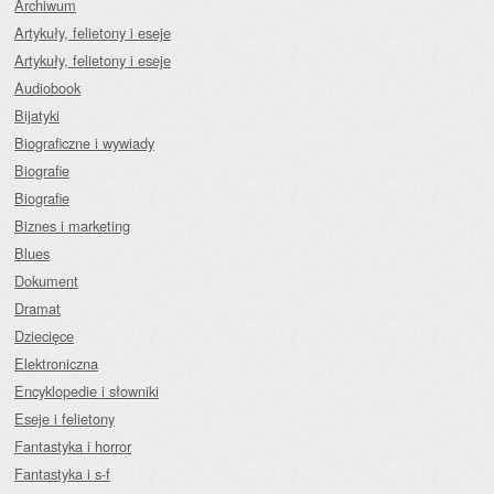
Archiwum
Artykuły, felietony i eseje
Artykuły, felietony i eseje
Audiobook
Bijatyki
Biograficzne i wywiady
Biografie
Biografie
Biznes i marketing
Blues
Dokument
Dramat
Dziecięce
Elektroniczna
Encyklopedie i słowniki
Eseje i felietony
Fantastyka i horror
Fantastyka i s-f