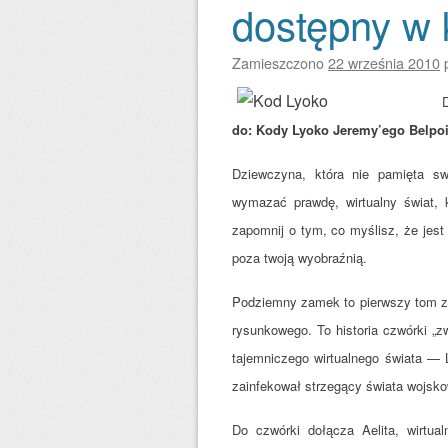
dostępny w 
Zamieszczono
22 września 2010
do: Kody Lyoko Jeremy’ego Belpo
Dziewczyna, która nie pamięta sw
wymazać prawdę, wirtualny świat, 
zapomnij o tym, co myślisz, że jest 
poza twoją wyobraźnią.
Podziemny zamek to pierwszy tom z s
rysunkowego. To historia czwórki „z
tajemniczego wirtualnego świata — 
zainfekował strzegący świata wojsk
Do czwórki dołącza Aelita, wirtua