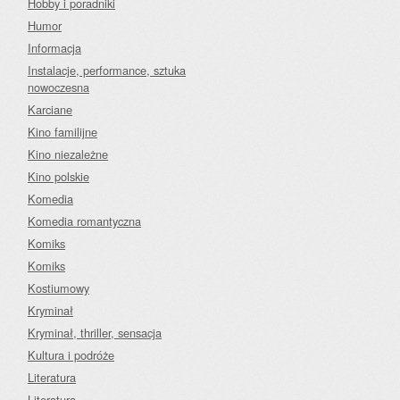
Hobby i poradniki
Humor
Informacja
Instalacje, performance, sztuka
nowoczesna
Karciane
Kino familijne
Kino niezależne
Kino polskie
Komedia
Komedia romantyczna
Komiks
Komiks
Kostiumowy
Kryminał
Kryminał, thriller, sensacja
Kultura i podróże
Literatura
Literatura