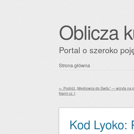
Oblicza k
Portal o szeroko poję
Przejdź
Strona główna
Główne menu
do
treści
←
Podróż „Wędrowca do Świtu” — wizyta na p
Narni cz. I
Zobacz wpisy
Kod Lyoko: