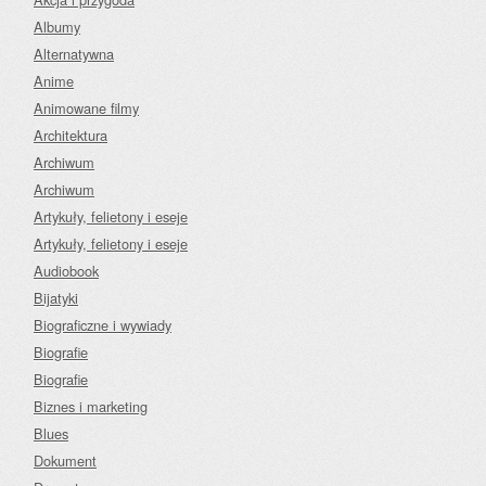
Albumy
Alternatywna
Anime
Animowane filmy
Architektura
Archiwum
Archiwum
Artykuły, felietony i eseje
Artykuły, felietony i eseje
Audiobook
Bijatyki
Biograficzne i wywiady
Biografie
Biografie
Biznes i marketing
Blues
Dokument