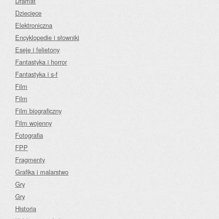
Dramat
Dziecięce
Elektroniczna
Encyklopedie i słowniki
Eseje i felietony
Fantastyka i horror
Fantastyka i s-f
Film
Film
Film biograficzny
Film wojenny
Fotografia
FPP
Fragmenty
Grafika i malarstwo
Gry
Gry
Historia