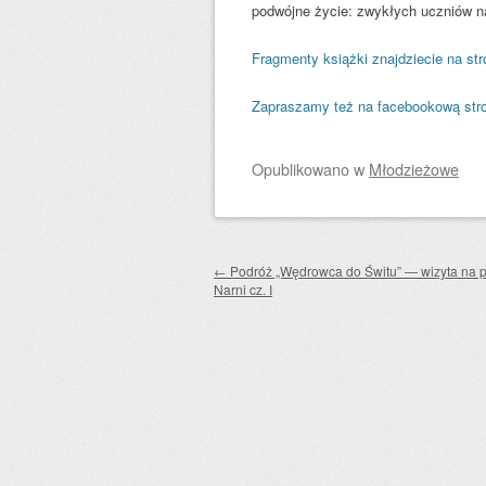
podwójne życie: zwykłych uczniów na
Fragmenty książki znajdziecie na st
Zapraszamy też na facebookową stro
Opublikowano
w
Młodzieżowe
Zobacz wpisy
←
Podróż „Wędrowca do Świtu” — wizyta na p
Narni cz. I