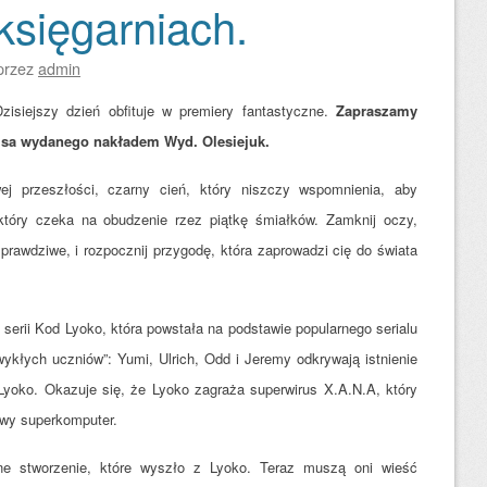
księgarniach.
przez
admin
Dzisiejszy dzień obfituje w premiery fantastyczne.
Zapraszamy
isa wydanego nakładem Wyd. Olesiejuk.
ej przeszłości, czarny cień, który niszczy wspomnienia, aby
który czeka na obudzenie rzez piątkę śmiałków. Zamknij oczy,
prawdziwe, i rozpocznij przygodę, która zaprowadzi cię do świata
erii Kod Lyoko, która powstała na podstawie popularnego serialu
wykłych uczniów”: Yumi, Ulrich, Odd i Jeremy odkrywają istnienie
Lyoko. Okazuje się, że Lyoko zagraża superwirus X.A.N.A, który
owy superkomputer.
lne stworzenie, które wyszło z Lyoko. Teraz muszą oni wieść