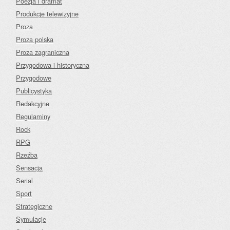
Poezja i dramat
Produkcje telewizyjne
Proza
Proza polska
Proza zagraniczna
Przygodowa i historyczna
Przygodowe
Publicystyka
Redakcyjne
Regulaminy
Rock
RPG
Rzeźba
Sensacja
Serial
Sport
Strategiczne
Symulacje