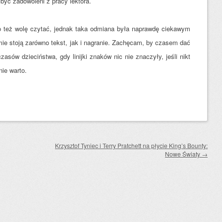
 być zadowoleni z pracy lektora.
o też wolę czytać, jednak taka odmiana była naprawdę ciekawym
e stoją zarówno tekst, jak i nagranie. Zachęcam, by czasem dać
sów dzieciństwa, gdy linijki znaków nic nie znaczyły, jeśli nikt
ie warto.
Krzysztof Tyniec i Terry Pratchett na płycie King’s Bounty:
Nowe Światy
→