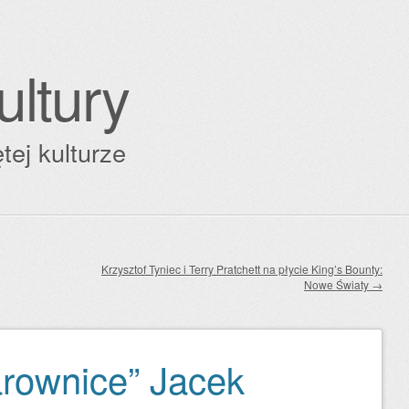
ultury
tej kulturze
Krzysztof Tyniec i Terry Pratchett na płycie King’s Bounty:
Nowe Światy
→
arownice” Jacek