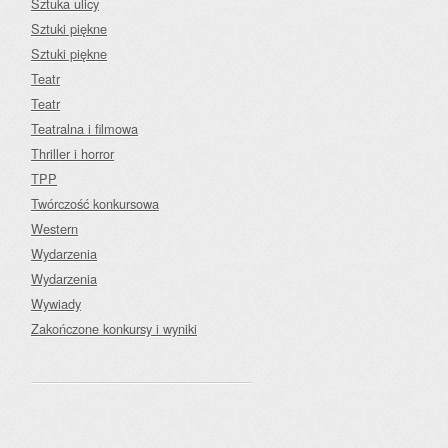
Sztuka ulicy
Sztuki piękne
Sztuki piękne
Teatr
Teatr
Teatralna i filmowa
Thriller i horror
TPP
Twórczość konkursowa
Western
Wydarzenia
Wydarzenia
Wywiady
Zakończone konkursy i wyniki