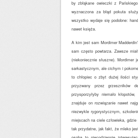
by zbłąkane owieczki z Pańskiego 
wyznaczona za błąd pokuta służ
wszystko wydaje się podobne: handel
nawet księża.
A kim jest sam Mordimer Madderdin?
sam często powtarza. Zawsze miała
(niekoniecznie słuszne). Mordimer
sarkastycznym, ale cichym i pokorn
to chłopiec o zbyt dużej ilości st
przyzwany przez grzeszników de
przysporzyłyby niemało kłopotów,
znajduje on rozwiązanie nawet naj
niezwykle rygorystycznym, szkolen
miejscach na ciele człowieka, gdzie 
tak przydatne, jak fakt, że mleko j
osoba to niecodziennie interesują