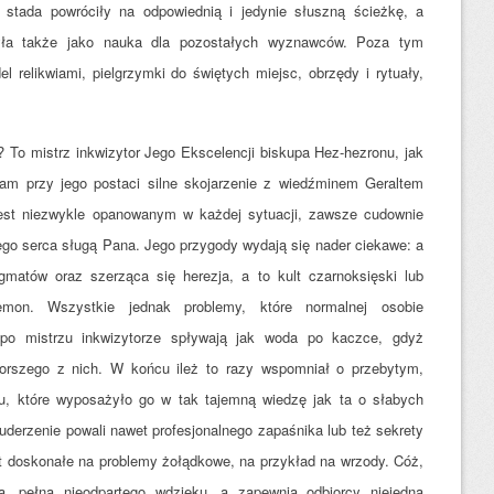
stada powróciły na odpowiednią i jedynie słuszną ścieżkę, a
yła także jako nauka dla pozostałych wyznawców. Poza tym
 relikwiami, pielgrzymki do świętych miejsc, obrzędy i rytuały,
 To mistrz inkwizytor Jego Ekscelencji biskupa Hez-hezronu, jak
m przy jego postaci silne skojarzenie z wiedźminem Geraltem
 jest niezwykle opanowanym w każdej sytuacji, zawsze cudownie
ego serca sługą Pana. Jego przygody wydają się nader ciekawe: a
ygmatów oraz szerząca się herezja, a to kult czarnoksięski lub
mon. Wszystkie jednak problemy, które normalnej osobie
 po mistrzu inkwizytorze spływają jak woda po kaczce, gdyż
gorszego z nich. W końcu ileż to razy wspomniał o przebytym,
iu, które wyposażyło go w tak tajemną wiedzę jak ta o słabych
uderzenie powali nawet profesjonalnego zapaśnika lub też sekrety
est doskonałe na problemy żołądkowe, na przykład na wrzody. Cóż,
ca, pełna nieodpartego wdzięku, a zapewnia odbiorcy niejedną