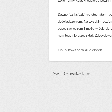
takiej formy książki odbiorcy powinni
Dawno już książki nie słuchałam, b
doświadczeniem. Na wysokim poziomi
odpocząć oczom i może wrócić do cza
nam tego nie przeczytał. Zdecydowan
Opublikowano
w
Audiobook
Zobacz wpisy
←
Moon – 3 września w kinach