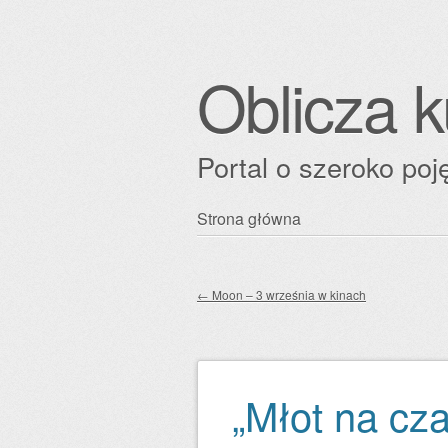
Oblicza k
Portal o szeroko poję
Przejdź
Strona główna
Główne menu
do
treści
←
Moon – 3 września w kinach
Zobacz wpisy
„Młot na cz