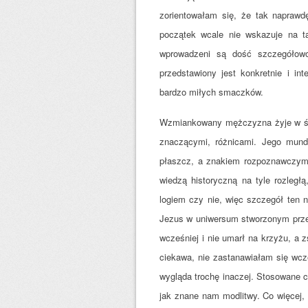
zorientowałam się, że tak naprawd
początek wcale nie wskazuje na t
wprowadzeni są dość szczegółowo 
przedstawiony jest konkretnie i in
bardzo miłych smaczków.
Wzmiankowany mężczyzna żyje w świ
znaczącymi, różnicami. Jego mund
płaszcz, a znakiem rozpoznawczym j
wiedzą historyczną na tyle rozległą
logiem czy nie, więc szczegół ten 
Jezus w uniwersum stworzonym prze
wcześniej i nie umarł na krzyżu, a z
ciekawa, nie zastanawiałam się wcześ
wygląda trochę inaczej. Stosowane 
jak znane nam modlitwy. Co więcej, p