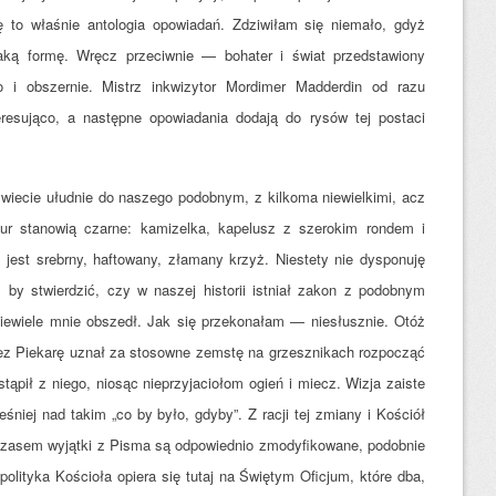
ę to właśnie antologia opowiadań. Zdziwiłam się niemało, gdyż
aką formę. Wręcz przeciwnie — bohater i świat przedstawiony
i obszernie. Mistrz inkwizytor Mordimer Madderdin od razu
teresująco, a następne opowiadania dodają do rysów tej postaci
ecie ułudnie do naszego podobnym, z kilkoma niewielkimi, acz
ur stanowią czarne: kamizelka, kapelusz z szerokim rondem i
est srebrny, haftowany, złamany krzyż. Niestety nie dysponuję
, by stwierdzić, czy w naszej historii istniał zakon z podobnym
niewiele mnie obszedł. Jak się przekonałam — niesłusznie. Otóż
z Piekarę uznał za stosowne zemstę na grzesznikach rozpocząć
stąpił z niego, niosąc nieprzyjaciołom ogień i miecz. Wizja zaiste
niej nad takim „co by było, gdyby”. Z racji tej zmiany i Kościół
czasem wyjątki z Pisma są odpowiednio zmodyfikowane, podobnie
olityka Kościoła opiera się tutaj na Świętym Oficjum, które dba,