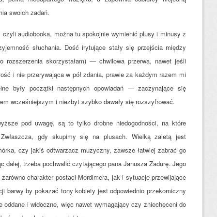
nia swoich zadań.
 czyli audiobooka, można tu spokojnie wymienić plusy i minusy z
rzyjemność słuchania. Dość irytujące stały się przejścia między
go rozszerzenia skorzystałam) — chwilowa przerwa, nawet jeśli
ść i nie przerywająca w pół zdania, prawie za każdym razem mi
elne były początki następnych opowiadań — zaczynające się
tem wcześniejszym i niezbyt szybko dawały się rozszyfrować.
yższe pod uwagę, są to tylko drobne niedogodności, na które
Zwłaszcza, gdy skupimy się na plusach. Wielką zaletą jest
órka, czy jakiś odtwarzacz muzyczny, zawsze łatwiej zabrać go
ąc dalej, trzeba pochwalić czytającego pana Janusza Zadurę. Jego
 zarówno charakter postaci Mordimera, jak i sytuacje przewijające
cji barwy by pokazać tony kobiety jest odpowiednio przekomiczny
e oddane i widoczne, więc nawet wymagający czy zniechęceni do