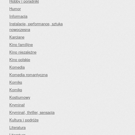
Hobby i poradniki
Humor
Informacja
Instalacje, performance, sztuka
nowoczesna
Karciane
Kino familijne
Kino niezależne
Kino polskie
Komedia
Komedia romantyczna
Komiks
Komiks
Kostiumowy
Kryminał
Kryminał, thriller, sensacja
Kultura i podróże
Literatura
Literatura