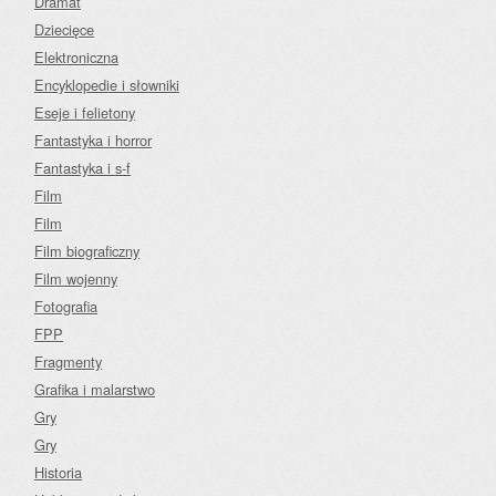
Dramat
Dziecięce
Elektroniczna
Encyklopedie i słowniki
Eseje i felietony
Fantastyka i horror
Fantastyka i s-f
Film
Film
Film biograficzny
Film wojenny
Fotografia
FPP
Fragmenty
Grafika i malarstwo
Gry
Gry
Historia