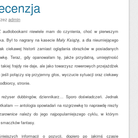
ecenzja
rzez
admin
Z audiobookami niewiele mam do czynienia, choć w pierwszym
tka. Był to nagrany na kasecie
Mały Książę
, a dla nieumiejącego
ak ciekawej historii zamiast oglądania obrazków w posiadanych
rywkę. Teraz, gdy opanowałam tę, jakże przydatną, umiejętność
akiej frajdy nie daje, ale jako towarzysz rowerowych przejażdżek
o jeśli połączy się przyjemny głos, wyczucie sytuacji oraz ciekawy
odbiorcy, stronie.
 reżyser dubbingów, dziennikarz… Sporo doświadczeń. Jednak
potkałam — antologia opowiadań na rozgrzewkę to naprawdę niezły
zarownice
należy do jego najpopularniejszego cyklu, w którym
c smaczków fantasy.
niejszych informacji o pozycji, dopiero po jakimś czasie