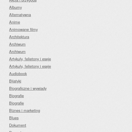
Albumy
Alternatywna
Anime
Animowane filmy
Architektura
Archiwum
Archiwum
Artykuły, felietony i eseje
Artykuły, felietony i eseje
Audiobook
Bijatyki
Biograficzne i wywiady
Biografie
Biografie
Biznes i marketing
Blues
Dokument