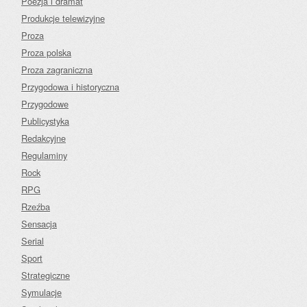
Poezja i dramat
Produkcje telewizyjne
Proza
Proza polska
Proza zagraniczna
Przygodowa i historyczna
Przygodowe
Publicystyka
Redakcyjne
Regulaminy
Rock
RPG
Rzeźba
Sensacja
Serial
Sport
Strategiczne
Symulacje