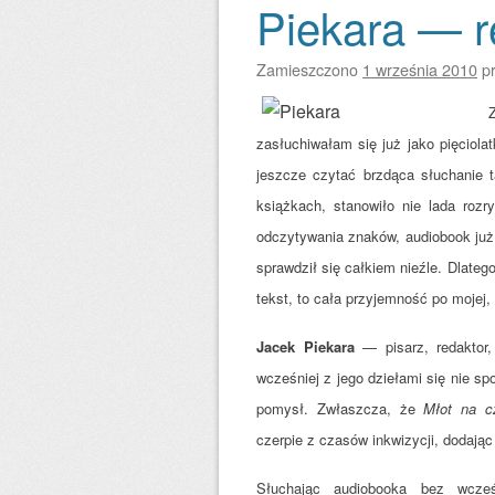
Piekara — r
Zamieszczono
1 września 2010
p
zasłuchiwałam się już jako pięciola
jeszcze czytać brzdąca słuchanie t
książkach, stanowiło nie lada roz
odczytywania znaków, audiobook już t
sprawdził się całkiem nieźle. Dlateg
tekst, to cała przyjemność po mojej, 
Jacek Piekara
— pisarz, redaktor,
wcześniej z jego dziełami się nie s
pomysł. Zwłaszcza, że
Młot na c
czerpie z czasów inkwizycji, dodają
Słuchając audiobooka bez wcześ