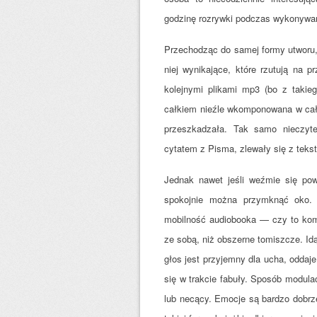
godzinę rozrywki podczas wykonywa
Przechodząc do samej formy utworu,
niej wynikające, które rzutują na p
kolejnymi plikami mp3 (bo z takie
całkiem nieźle wkomponowana w cało
przeszkadzała. Tak samo nieczyt
cytatem z Pisma, zlewały się z teks
Jednak nawet jeśli weźmie się pow
spokojnie można przymknąć oko. 
mobilność audiobooka — czy to kom
ze sobą, niż obszerne tomiszcze. Id
głos jest przyjemny dla ucha, oddaje
się w trakcie fabuły. Sposób modula
lub necący. Emocje są bardzo dobrz