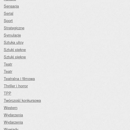
Sensacja
Serial
Sport
Strategiczne
Symulacje
Sztuka ulicy
Sztuki piękne
Sztuki piękne
Teatr
Teatr
Teatralna i filmowa
Thriller i horror
TPP
Twórczość konkursowa
Western
Wydarzenia
Wydarzenia
Wywiady