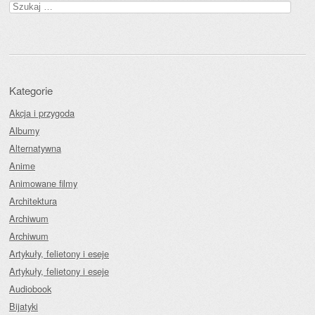
Szukaj:
Kategorie
Akcja i przygoda
Albumy
Alternatywna
Anime
Animowane filmy
Architektura
Archiwum
Archiwum
Artykuły, felietony i eseje
Artykuły, felietony i eseje
Audiobook
Bijatyki