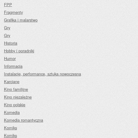
FPP
Fragmenty
Grafika i malarstwo
Gry
Gry
Historia
Hobby i poradniki
Humor
Informacja
Instalacje, performance, sztuka nowoczesna
Karciane
Kino familijne
Kino niezależne
Kino polskie
Komedia
Komedia romantyczna
Komiks
Komiks