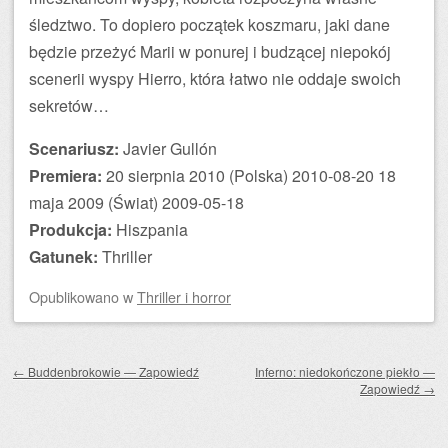
śledztwo. To dopiero początek koszmaru, jaki dane
będzie przeżyć Marii w ponurej i budzącej niepokój
scenerii wyspy Hierro, która łatwo nie oddaje swoich
sekretów…
Scenariusz:
Javier Gullón
Premiera:
20 sierpnia 2010 (Polska) 2010-08-20 18
maja 2009 (Świat) 2009-05-18
Produkcja:
Hiszpania
Gatunek:
Thriller
Opublikowano
w
Thriller i horror
Zobacz wpisy
←
Buddenbrokowie — Zapowiedź
Inferno: niedokończone piekło —
Zapowiedź
→