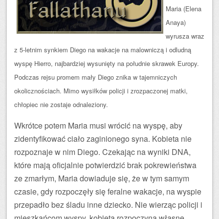
Maria (Elena
Anaya)
wyrusza wraz
z 5-letnim synkiem Diego na wakacje na malowniczą i odludną
wyspę Hierro, najbardziej wysunięty na południe skrawek Europy.
Podczas rejsu promem mały Diego znika w tajemniczych
okolicznościach. Mimo wysiłków policji i zrozpaczonej matki,
chłopiec nie zostaje odnaleziony.
Wkrótce potem Maria musi wrócić na wyspę, aby
zidentyfikować ciało zaginionego syna. Kobieta nie
rozpoznaje w nim Diego. Czekając na wyniki DNA,
które mają oficjalnie potwierdzić brak pokrewieństwa
ze zmarłym, Maria dowiaduje się, że w tym samym
czasie, gdy rozpoczęły się feralne wakacje, na wyspie
przepadło bez śladu inne dziecko. Nie wierząc policji i
mieszkańcom wyspy, kobieta rozpoczyna własne