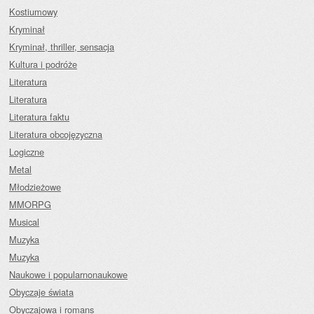
Kostiumowy
Kryminał
Kryminał, thriller, sensacja
Kultura i podróże
Literatura
Literatura
Literatura faktu
Literatura obcojęzyczna
Logiczne
Metal
Młodzieżowe
MMORPG
Musical
Muzyka
Muzyka
Naukowe i popularnonaukowe
Obyczaje świata
Obyczajowa i romans