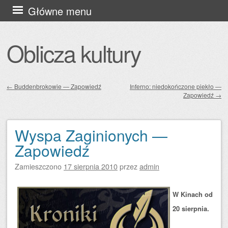
Przejdź
Główne menu
do
treści
Oblicza kultury
←
Buddenbrokowie — Zapowiedź
Inferno: niedokończone piekło —
Zapowiedź
→
Zobacz wpisy
Wyspa Zaginionych —
Zapowiedź
Zamieszczono
17 sierpnia 2010
przez
admin
W Kinach od
20 sierpnia.